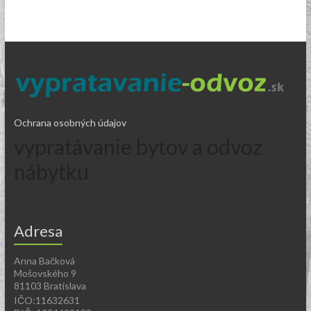
Ochrana osobných údajov
vypratávanie bytov a odvoz
nábytku
Adresa
Anna Bačková
Mošovského 9
81103 Bratislava
IČO:11632631