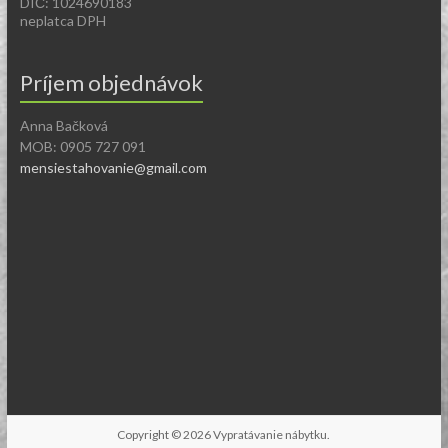
DIČ: 1024690183
neplatca DPH
Príjem objednávok
Anna Bačková
MOB: 0905 727 091
mensiestahovanie@gmail.com
Copyright © 2026
Vypratávanie nábytku
.